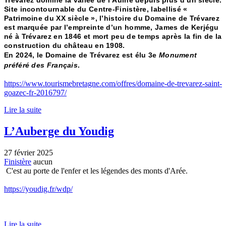
Site incontournable du Centre-Finistère, labellisé «
Patrimoine du XX
siècle », l’histoire du Domaine de Trévarez
est marquée par l’empreinte d’un homme, James de Kerjégu
né à Trévarez en 1846 et mort peu de temps après la fin de la
construction du château en 1908.
En 2024, le Domaine de Trévarez est élu 3e
Monument
préféré des Français
.
https://www.tourismebretagne.com/offres/domaine-de-trevarez-saint-
goazec-fr-2016797/
Lire la suite
L’Auberge du Youdig
27 février 2025
Finistère
aucun
C'est au porte de l'enfer et les légendes des monts d'Arée.
https://youdig.fr/wdp/
Lire la suite