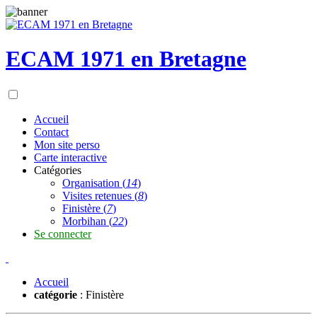
ECAM 1971 en Bretagne
Accueil
Contact
Mon site perso
Carte interactive
Catégories
Organisation
(
14
)
Visites retenues
(
8
)
Finistère
(
7
)
Morbihan
(
22
)
Se connecter
Accueil
catégorie
: Finistère