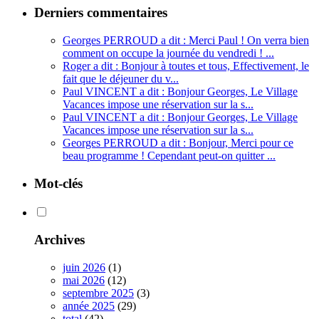
Derniers commentaires
Georges PERROUD a dit : Merci Paul ! On verra bien
comment on occupe la journée du vendredi ! ...
Roger a dit : Bonjour à toutes et tous, Effectivement, le
fait que le déjeuner du v...
Paul VINCENT a dit : Bonjour Georges, Le Village
Vacances impose une réservation sur la s...
Paul VINCENT a dit : Bonjour Georges, Le Village
Vacances impose une réservation sur la s...
Georges PERROUD a dit : Bonjour, Merci pour ce
beau programme ! Cependant peut-on quitter ...
Mot-clés
Archives
juin 2026
(1)
mai 2026
(12)
septembre 2025
(3)
année 2025
(29)
total
(42)