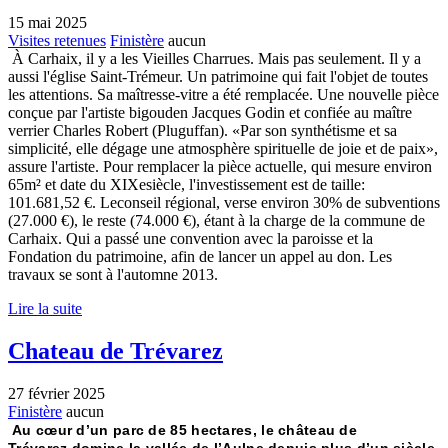
15 mai 2025
Visites retenues
Finistère
aucun
À Carhaix, il y a les Vieilles Charrues. Mais pas seulement. Il y a
aussi l'église Saint-Trémeur. Un patrimoine qui fait l'objet de toutes
les attentions. Sa maîtresse-vitre a été remplacée. Une nouvelle pièce
conçue par l'artiste bigouden Jacques Godin et confiée au maître
verrier Charles Robert (Pluguffan). «Par son synthétisme et sa
simplicité, elle dégage une atmosphère spirituelle de joie et de paix»,
assure l'artiste. Pour remplacer la pièce actuelle, qui mesure environ
65m² et date du XIXesiècle, l'investissement est de taille:
101.681,52 €. Leconseil régional, verse environ 30% de subventions
(27.000 €), le reste (74.000 €), étant à la charge de la commune de
Carhaix. Qui a passé une convention avec la paroisse et la
Fondation du patrimoine, afin de lancer un appel au don. Les
travaux se sont à l'automne 2013.
Lire la suite
Chateau de Trévarez
27 février 2025
Finistère
aucun
Au cœur d’un parc de 85 hectares, le château de
Trévarez domine la vallée de l’Aulne depuis plus d’un siècle.