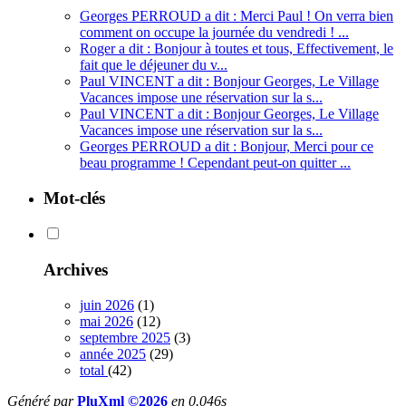
Georges PERROUD a dit : Merci Paul ! On verra bien
comment on occupe la journée du vendredi ! ...
Roger a dit : Bonjour à toutes et tous, Effectivement, le
fait que le déjeuner du v...
Paul VINCENT a dit : Bonjour Georges, Le Village
Vacances impose une réservation sur la s...
Paul VINCENT a dit : Bonjour Georges, Le Village
Vacances impose une réservation sur la s...
Georges PERROUD a dit : Bonjour, Merci pour ce
beau programme ! Cependant peut-on quitter ...
Mot-clés
Archives
juin 2026
(1)
mai 2026
(12)
septembre 2025
(3)
année 2025
(29)
total
(42)
Généré par
PluXml ©2026
en 0.046s