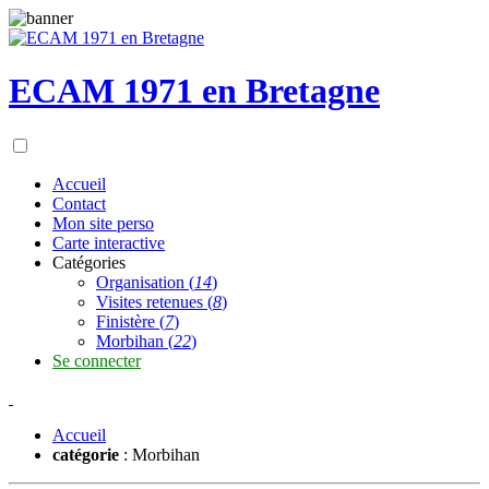
ECAM 1971 en Bretagne
Accueil
Contact
Mon site perso
Carte interactive
Catégories
Organisation
(
14
)
Visites retenues
(
8
)
Finistère
(
7
)
Morbihan
(
22
)
Se connecter
Accueil
catégorie
: Morbihan